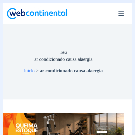
Pular
para
o
conteúdo
TAG
ar condicionado causa alaergia
início
>
ar condicionado causa alaergia