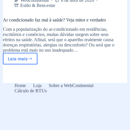
Webcontinental
8 de abril de 2026
Estilo & Bem-estar
Ar condicionado faz mal à saúde? Veja mitos e verdades
Com a popularização do ar-condicionado em residências,
escritórios e comércios, muitas dúvidas surgem sobre seus
efeitos na saúde. Afinal, será que o aparelho realmente causa
doenças respiratórias, alergias ou desconforto? Ou será que o
problema está mais no uso inadequado…
Leia mais
Ar
condicionado
faz
mal
à
Home
Loja
Sobre a WebContinental
saúde?
Cálculo de BTUs
Veja
mitos
e
verdades