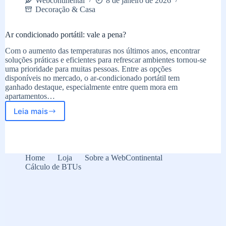
Webcontinental
8 de janeiro de 2026
Decoração & Casa
Ar condicionado portátil: vale a pena?
Com o aumento das temperaturas nos últimos anos, encontrar
soluções práticas e eficientes para refrescar ambientes tornou-se
uma prioridade para muitas pessoas. Entre as opções
disponíveis no mercado, o ar-condicionado portátil tem
ganhado destaque, especialmente entre quem mora em
apartamentos…
Leia mais
Ar
condicionado
portátil:
vale
a
Home
Loja
Sobre a WebContinental
pena?
Cálculo de BTUs