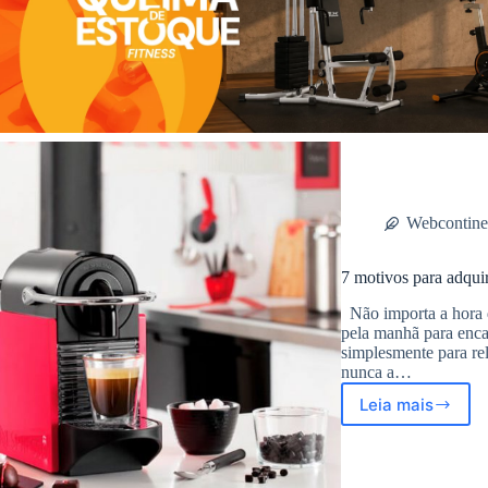
Webcontine
7 motivos para adquir
Não importa a hora d
pela manhã para encar
simplesmente para rel
nunca a…
Leia mais
7
motivos
para
adquirir