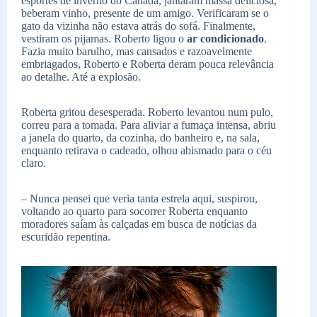
esportes de inverno do Canadá, jantaram massa deliciosa,
beberam vinho, presente de um amigo. Verificaram se o
gato da vizinha não estava atrás do sofá. Finalmente,
vestiram os pijamas. Roberto ligou o
ar condicionado
.
Fazia muito barulho, mas cansados e razoavelmente
embriagados, Roberto e Roberta deram pouca relevância
ao detalhe. Até a explosão.
Roberta gritou desesperada. Roberto levantou num pulo,
correu para a tomada. Para aliviar a fumaça intensa, abriu
a janela do quarto, da cozinha, do banheiro e, na sala,
enquanto retirava o cadeado, olhou abismado para o céu
claro.
– Nunca pensei que veria tanta estrela aqui, suspirou,
voltando ao quarto para socorrer Roberta enquanto
moradores saíam às calçadas em busca de notícias da
escuridão repentina.