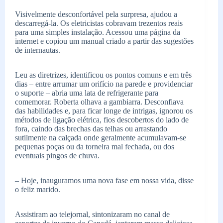
Visivelmente desconfortável pela surpresa, ajudou a
descarregá-la. Os eletricistas cobravam trezentos reais
para uma simples instalação. Acessou uma página da
internet e copiou um manual criado a partir das sugestões
de internautas.
Leu as diretrizes, identificou os pontos comuns e em três
dias – entre arrumar um orifício na parede e providenciar
o suporte – abria uma lata de refrigerante para
comemorar. Roberta olhava a gambiarra. Desconfiava
das habilidades e, para ficar longe de intrigas, ignorou os
métodos de ligação elétrica, fios descobertos do lado de
fora, caindo das brechas das telhas ou arrastando
sutilmente na calçada onde geralmente acumulavam-se
pequenas poças ou da torneira mal fechada, ou dos
eventuais pingos de chuva.
– Hoje, inauguramos uma nova fase em nossa vida, disse
o feliz marido.
Assistiram ao telejornal, sintonizaram no canal de