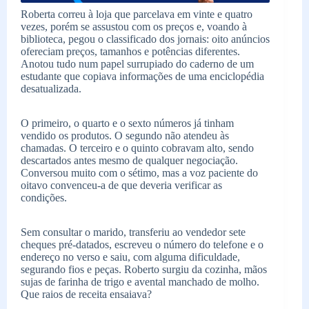
Roberta correu à loja que parcelava em vinte e quatro
vezes, porém se assustou com os preços e, voando à
biblioteca, pegou o classificado dos jornais: oito anúncios
ofereciam preços, tamanhos e potências diferentes.
Anotou tudo num papel surrupiado do caderno de um
estudante que copiava informações de uma enciclopédia
desatualizada.
O primeiro, o quarto e o sexto números já tinham
vendido os produtos. O segundo não atendeu às
chamadas. O terceiro e o quinto cobravam alto, sendo
descartados antes mesmo de qualquer negociação.
Conversou muito com o sétimo, mas a voz paciente do
oitavo convenceu-a de que deveria verificar as
condições.
Sem consultar o marido, transferiu ao vendedor sete
cheques pré-datados, escreveu o número do telefone e o
endereço no verso e saiu, com alguma dificuldade,
segurando fios e peças. Roberto surgiu da cozinha, mãos
sujas de farinha de trigo e avental manchado de molho.
Que raios de receita ensaiava?